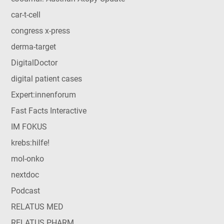
car-t-cell
congress x-press
derma-target
DigitalDoctor
digital patient cases
Expert:innenforum
Fast Facts Interactive
IM FOKUS
krebs:hilfe!
mol-onko
nextdoc
Podcast
RELATUS MED
RELATUS PHARM