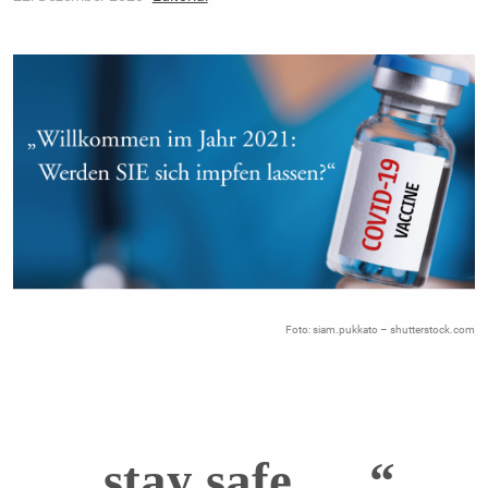
Foto: siam.pukkato – shutterstock.com
„… stay safe ….“