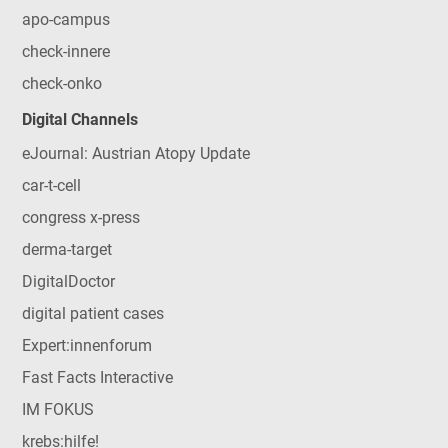
apo-campus
check-innere
check-onko
Digital Channels
eJournal: Austrian Atopy Update
car-t-cell
congress x-press
derma-target
DigitalDoctor
digital patient cases
Expert:innenforum
Fast Facts Interactive
IM FOKUS
krebs:hilfe!