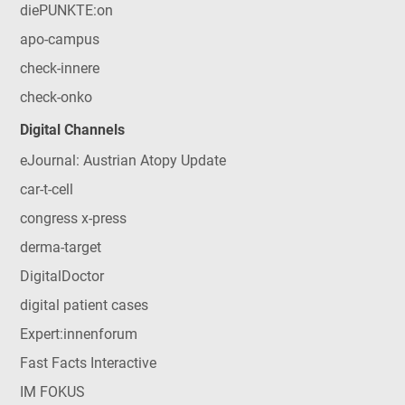
diePUNKTE:on
apo-campus
check-innere
check-onko
Digital Channels
eJournal: Austrian Atopy Update
car-t-cell
congress x-press
derma-target
DigitalDoctor
digital patient cases
Expert:innenforum
Fast Facts Interactive
IM FOKUS