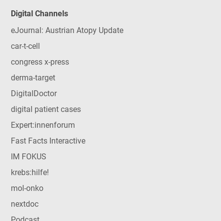
Digital Channels
eJournal: Austrian Atopy Update
car-t-cell
congress x-press
derma-target
DigitalDoctor
digital patient cases
Expert:innenforum
Fast Facts Interactive
IM FOKUS
krebs:hilfe!
mol-onko
nextdoc
Podcast