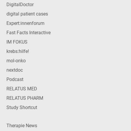
DigitalDoctor
digital patient cases
Expert:innenforum
Fast Facts Interactive
IM FOKUS
krebs:hilfe!
mol-onko
nextdoc
Podcast
RELATUS MED
RELATUS PHARM
Study Shortcut
Therapie News