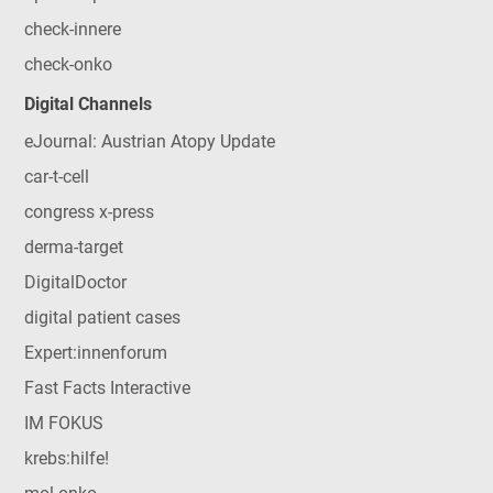
check-innere
check-onko
Digital Channels
eJournal: Austrian Atopy Update
car-t-cell
congress x-press
derma-target
DigitalDoctor
digital patient cases
Expert:innenforum
Fast Facts Interactive
IM FOKUS
krebs:hilfe!