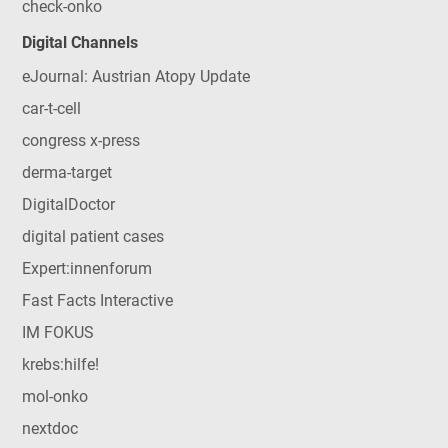
check-onko
Digital Channels
eJournal: Austrian Atopy Update
car-t-cell
congress x-press
derma-target
DigitalDoctor
digital patient cases
Expert:innenforum
Fast Facts Interactive
IM FOKUS
krebs:hilfe!
mol-onko
nextdoc