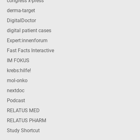
congress x-press
derma-target
DigitalDoctor
digital patient cases
Expert:innenforum
Fast Facts Interactive
IM FOKUS
krebs:hilfe!
mol-onko
nextdoc
Podcast
RELATUS MED
RELATUS PHARM
Study Shortcut