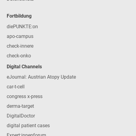
Fortbildung
diePUNKTE:on
apo-campus
check-innere
check-onko
Digital Channels
eJournal: Austrian Atopy Update
car-t-cell
congress x-press
derma-target
DigitalDoctor
digital patient cases
Expert:innenforum