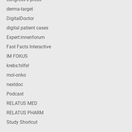
derma-target
DigitalDoctor
digital patient cases
Expert:innenforum
Fast Facts Interactive
IM FOKUS
krebs:hilfe!
mol-onko
nextdoc
Podcast
RELATUS MED
RELATUS PHARM
Study Shortcut