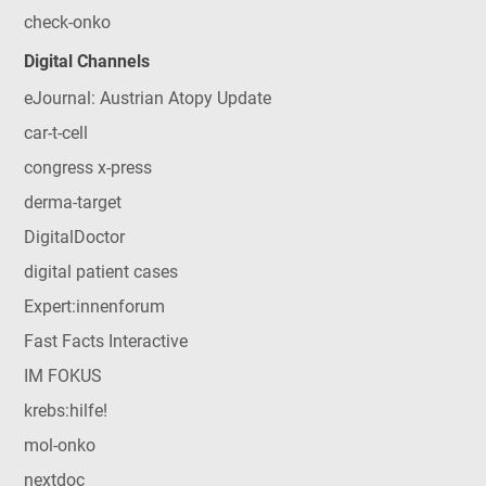
check-onko
Digital Channels
eJournal: Austrian Atopy Update
car-t-cell
congress x-press
derma-target
DigitalDoctor
digital patient cases
Expert:innenforum
Fast Facts Interactive
IM FOKUS
krebs:hilfe!
mol-onko
nextdoc