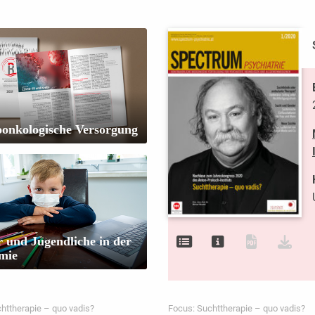
oonkologische Versorgung
 und Jugendliche in der
mie
httherapie – quo vadis?
Focus: Suchttherapie – quo vadis?