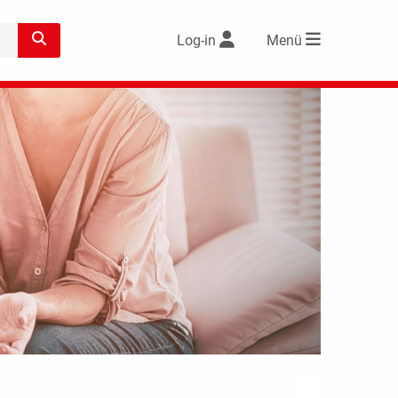
Log-in
Menü