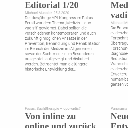
Editorial 1/20
Medi
vadi
Michael Musalek 25.3.2020
Der diesjährige API-Kongress im Palais
Ferstl war dem Thema „Medizin – quo
Michael M
Die Entwi
vadis?!“ gewidmet. Dabei sollten die
evidenzba
verschiedenen kontemporären und auch
Fortschri
zukünftig möglichen Ansätze in der
Übertragu
Prävention, Behandlung und Rehabilitation
Forschung
im Bereich der Medizin im Allgemeinen
Diagnose-
sowie der Suchtmedizin im Besonderen
Reduktion
ausgelotet, aufgezeigt und diskutiert
Wahrschei
werden. Betrachtet man die jüngere
evidenzba
historische Entwicklung der
...
Erweiteru
human-bas
ganzen vo
Focus: Suchttherapie – quo vadis?
Panorama
Von inline zu
Neu
online und zurück
Entw