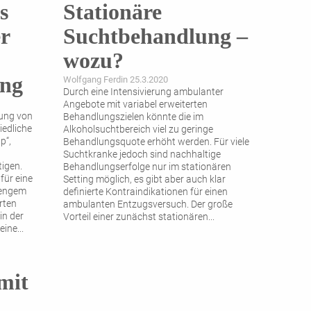
s
Stationäre
r
Suchtbehandlung –
wozu?
ung
Wolfgang Ferdin 25.3.2020
Durch eine Intensivierung ambulanter
Angebote mit variabel erweiterten
ung von
Behandlungszielen könnte die im
iedliche
Alkoholsuchtbereich viel zu geringe
p“,
Behandlungsquote erhöht werden. Für viele
Suchtkranke jedoch sind nachhaltige
tigen.
Behandlungserfolge nur im stationären
für eine
Setting möglich, es gibt aber auch klar
 engem
definierte Kontraindikationen für einen
rten
ambulanten Entzugsversuch. Der große
in der
Vorteil einer zunächst stationären
...
 eine
...
mit