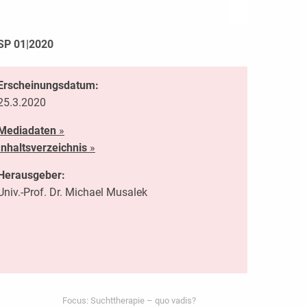
SP 01|2020
Erscheinungsdatum:
25.3.2020
Mediadaten
»
Inhaltsverzeichnis
»
Herausgeber:
Univ.-Prof. Dr. Michael Musalek
Focus: Suchttherapie – quo vadis?