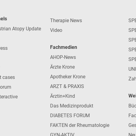
nels
Therapie News
SP
strian Atopy Update
Video
SP
SP
Fachmedien
ress
SPE
AHOP-News
SP
Ärzte Krone
UN
Apotheker Krone
nt cases
Zah
ARZT & PRAXIS
forum
Wei
Ärztin+Kind
teractive
Das Medizinprodukt
Büc
DIABETES FORUM
Fac
FAKTEN der Rheumatologie
Ges
GYN-AKTIV
Neu