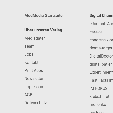
MedMedia Startseite
Digital Chan
eJournal: Au
Über unseren Verlag
car-t-cell
Mediadaten
congress x-p
Team
derma-target
Jobs
DigitalDoctor
Kontakt
digital patie
Print-Abos
Expert:innen
Newsletter
Fast Facts In
Impressum
IM FOKUS
AGB
krebs:hilfe!
Datenschutz
mol-onko
nextdoc