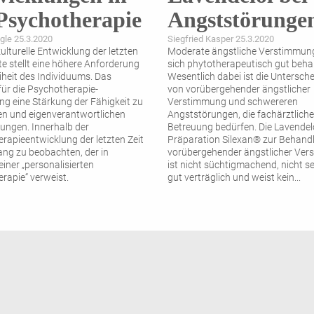
Psychotherapie
Angststörunge
ngle 25.3.2020
Siegfried Kasper 25.3.2020
ulturelle Entwicklung der letzten
Moderate ängstliche Verstimmung
e stellt eine höhere Anforderung
sich phytotherapeutisch gut beha
eiheit des Individuums. Das
Wesentlich dabei ist die Untersch
für die Psychotherapie-
von vorübergehender ängstlicher
ng eine Stärkung der Fähigkeit zu
Verstimmung und schwereren
n und eigenverantwortlichen
Angststörungen, die fachärztliche
ungen. Innerhalb der
Betreuung bedürfen. Die Lavendel
rapieentwicklung der letzten Zeit
Präparation Silexan® zur Behand
rang zu beobachten, der in
vorübergehender ängstlicher Ve
iner „personalisierten
ist nicht süchtigmachend, nicht s
rapie“ verweist.
gut verträglich und weist kein
...