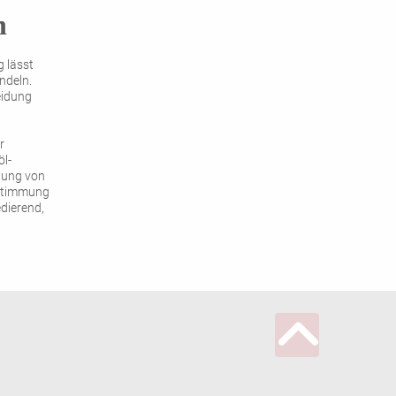
n
 lässt
ndeln.
eidung
r
öl-
lung von
rstimmung
edierend,