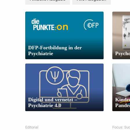
DFP-Fortbildung in der
Psychiatrie
Psych
Digital und vernetzt –
Kinder
Psychiatrie 4.0
Pande
Editorial
Focus: Suc