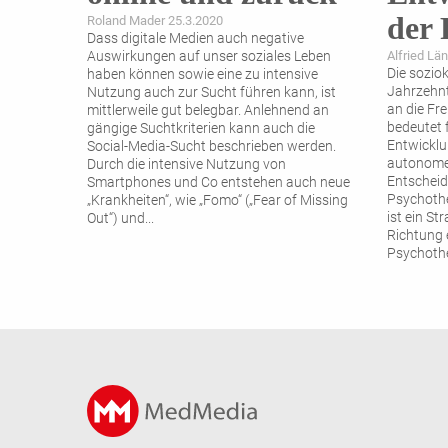
der 
Roland Mader 25.3.2020
Dass digitale Medien auch negative
Auswirkungen auf unser soziales Leben
Alfried Lä
Die soziok
haben können sowie eine zu intensive
Jahrzehnt
Nutzung auch zur Sucht führen kann, ist
an die Fr
mittlerweile gut belegbar. Anlehnend an
bedeutet 
gängige Suchtkriterien kann auch die
Entwicklu
Social-Media-Sucht beschrieben werden.
autonome
Durch die intensive Nutzung von
Entscheid
Smartphones und Co entstehen auch neue
Psychothe
„Krankheiten“, wie „Fomo“ („Fear of Missing
ist ein St
Out“) und
...
Richtung e
Psychothe