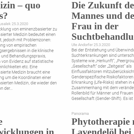
zin – quo
Die Zukunft de
s?
Mannes und de
Frau in der
usalek 25.3.2020
cklung von eminenzbasierter zu
Suchtbehandl
sierter Medizin bedeutet einen
tt, jedoch mit Problemzonen:
Ute Andorfer 25.3.2020
ng von empirischen
Bei der Entstehung und Überwind
sergebnissen in die klinische
Suchterkrankungen sind untersch
 und Behandlungspraxis,
Systeme wie „Herkunft“, „Peergrou
 von Evidenz auf statistische
„Gesellschaft“ oder „Zeitgeist“ als
nlichkeiten etc. Eine
Einflussfaktoren mitzuberücksich
sierte Medizin braucht eine
Genderspezifische Risikofaktoren 
ng um die Koordinaten einer
Erkrankung (Life-Risks) stehen in
ierten Medizin, die wieder den
Zusammenhang mit dem verände
n der
...
Rollenbild für Männer und Frauen 
Gesellschaft (Gender-Shift). Es ist
Panorama
e
Phytotherapie 
icklungen in
Lavendelöl bei