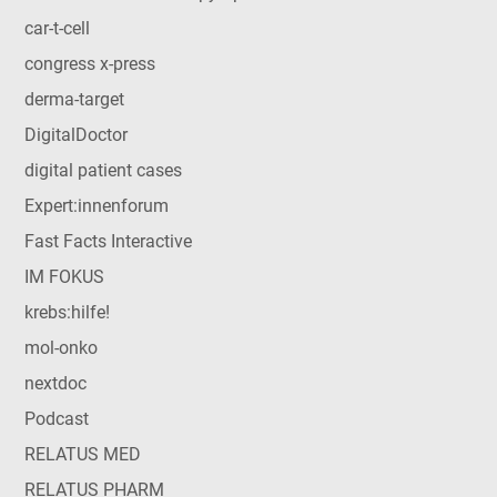
car-t-cell
congress x-press
derma-target
DigitalDoctor
digital patient cases
Expert:innenforum
Fast Facts Interactive
IM FOKUS
krebs:hilfe!
mol-onko
nextdoc
Podcast
RELATUS MED
RELATUS PHARM