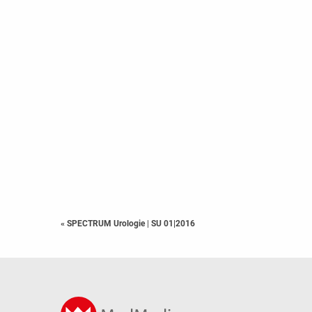
« SPECTRUM Urologie
|
SU 01|2016