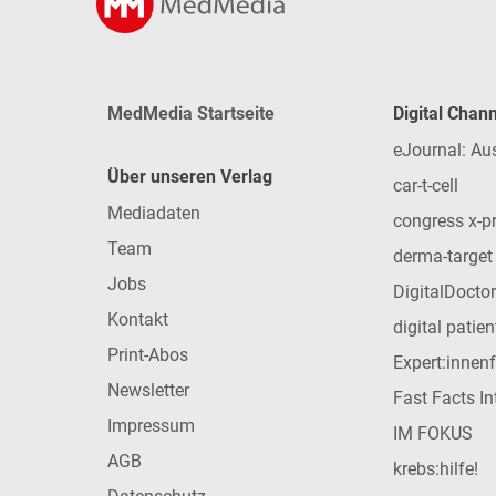
MedMedia Startseite
Digital Chan
eJournal: Au
Über unseren Verlag
car-t-cell
Mediadaten
congress x-p
Team
derma-target
Jobs
DigitalDoctor
Kontakt
digital patie
Print-Abos
Expert:innen
Newsletter
Fast Facts In
Impressum
IM FOKUS
AGB
krebs:hilfe!