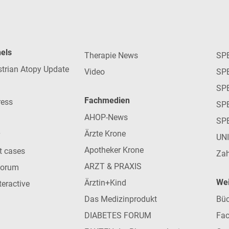
nels
Therapie News
SP
strian Atopy Update
Video
SP
SP
Fachmedien
ress
SPE
AHOP-News
SP
Ärzte Krone
UN
Apotheker Krone
nt cases
Zah
ARZT & PRAXIS
forum
Wei
Ärztin+Kind
teractive
Das Medizinprodukt
Büc
DIABETES FORUM
Fac