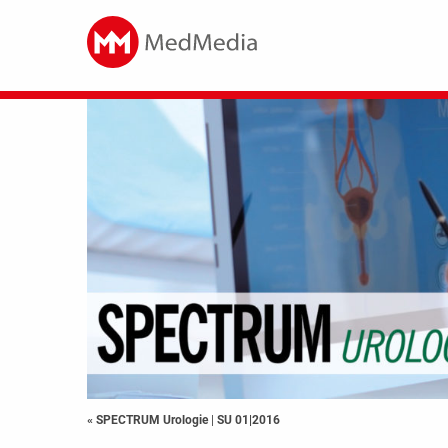
« SPECTRUM Urologie
|
SU 01|2016