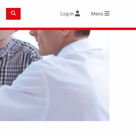
Log-in
Menü