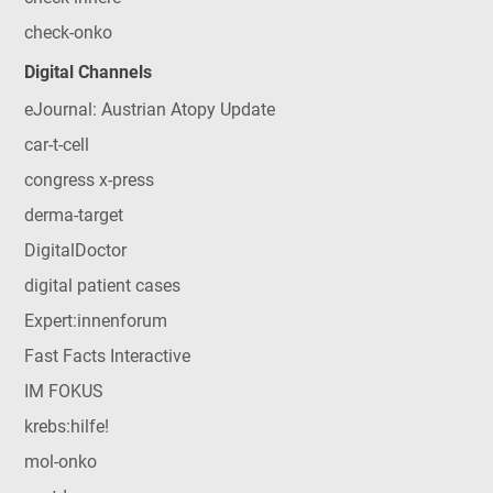
check-onko
Digital Channels
eJournal: Austrian Atopy Update
car-t-cell
congress x-press
derma-target
DigitalDoctor
digital patient cases
Expert:innenforum
Fast Facts Interactive
IM FOKUS
krebs:hilfe!
mol-onko