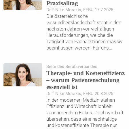
Praxisalltag
in
Dr.
Nike Morakis, FEBU 17.7.2025
Die österreichische
Gesundheitslandschaft steht in den
nächsten Jahren vor vielfältigen
Herausforderungen, welche die
Tätigkeit von Fachärzt:innen massiv
beeinflussen werden. Für uns
...
Seite des Berufsverbandes
Therapie- und Kosteneffizienz
– warum Patientenschulung
essenziell ist
in
Dr.
Nike Morakis, FEBU 20.3.2025
In der modernen Medizin stehen
Effizienz und Wirtschaftlichkeit
zunehmend im Fokus. Doch wird oft
übersehen, dass eine nachhaltige
und kosteneffiziente Therapie nur