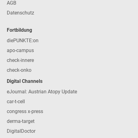
AGB
Datenschutz
Fortbildung
diePUNKTE:on
apo-campus
check-innere
check-onko
Digital Channels
eJournal: Austrian Atopy Update
car-t-cell
congress x-press
derma-target
DigitalDoctor