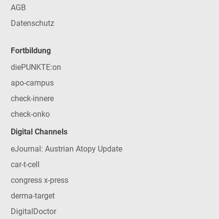
AGB
Datenschutz
Fortbildung
diePUNKTE:on
apo-campus
check-innere
check-onko
Digital Channels
eJournal: Austrian Atopy Update
car-t-cell
congress x-press
derma-target
DigitalDoctor