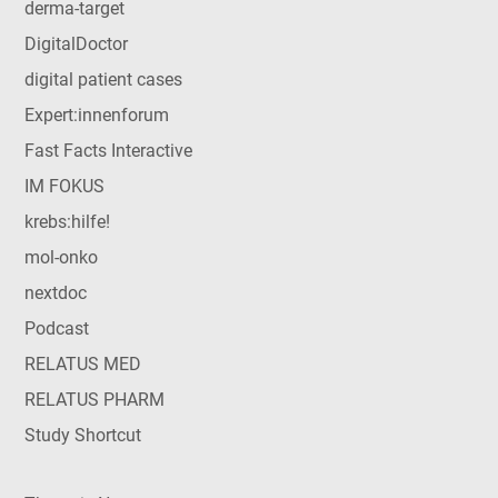
derma-target
DigitalDoctor
digital patient cases
Expert:innenforum
Fast Facts Interactive
IM FOKUS
krebs:hilfe!
mol-onko
nextdoc
Podcast
RELATUS MED
RELATUS PHARM
Study Shortcut