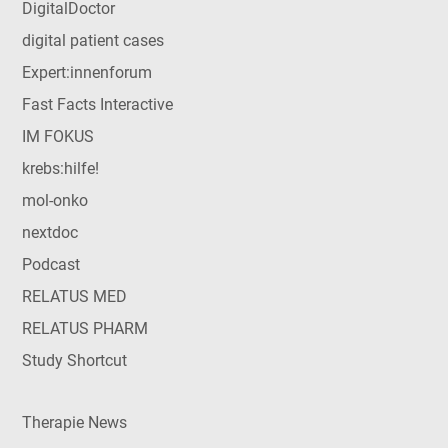
DigitalDoctor
digital patient cases
Expert:innenforum
Fast Facts Interactive
IM FOKUS
krebs:hilfe!
mol-onko
nextdoc
Podcast
RELATUS MED
RELATUS PHARM
Study Shortcut
Therapie News