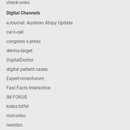
check-onko
Digital Channels
eJournal: Austrian Atopy Update
car-t-cell
congress x-press
derma-target
DigitalDoctor
digital patient cases
Expert:innenforum
Fast Facts Interactive
IM FOKUS
krebs:hilfe!
mol-onko
nextdoc