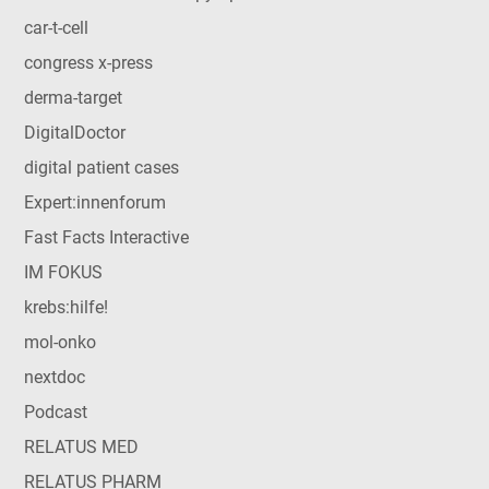
car-t-cell
congress x-press
derma-target
DigitalDoctor
digital patient cases
Expert:innenforum
Fast Facts Interactive
IM FOKUS
krebs:hilfe!
mol-onko
nextdoc
Podcast
RELATUS MED
RELATUS PHARM