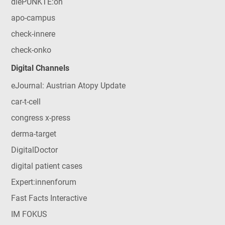
diePUNKTE:on
apo-campus
check-innere
check-onko
Digital Channels
eJournal: Austrian Atopy Update
car-t-cell
congress x-press
derma-target
DigitalDoctor
digital patient cases
Expert:innenforum
Fast Facts Interactive
IM FOKUS