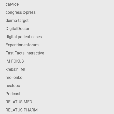
car-t-cell
congress x-press
derma-target
DigitalDoctor
digital patient cases
Expert:innenforum
Fast Facts Interactive
IM FOKUS
krebs:hilfe!
mol-onko
nextdoc
Podcast
RELATUS MED
RELATUS PHARM