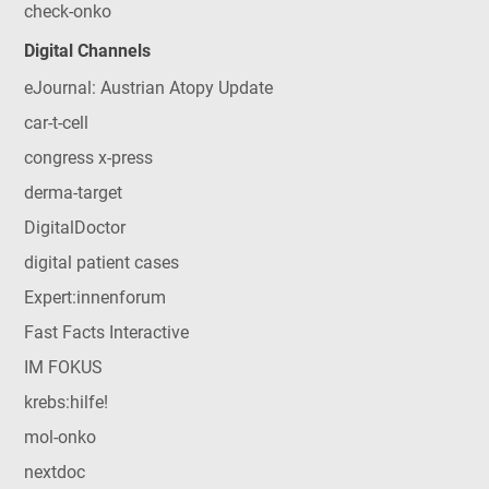
check-onko
Digital Channels
eJournal: Austrian Atopy Update
car-t-cell
congress x-press
derma-target
DigitalDoctor
digital patient cases
Expert:innenforum
Fast Facts Interactive
IM FOKUS
krebs:hilfe!
mol-onko
nextdoc