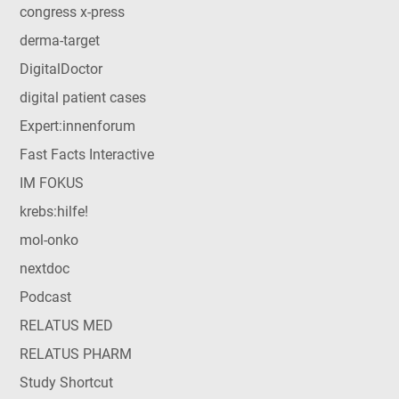
congress x-press
derma-target
DigitalDoctor
digital patient cases
Expert:innenforum
Fast Facts Interactive
IM FOKUS
krebs:hilfe!
mol-onko
nextdoc
Podcast
RELATUS MED
RELATUS PHARM
Study Shortcut