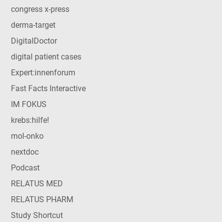
congress x-press
derma-target
DigitalDoctor
digital patient cases
Expert:innenforum
Fast Facts Interactive
IM FOKUS
krebs:hilfe!
mol-onko
nextdoc
Podcast
RELATUS MED
RELATUS PHARM
Study Shortcut