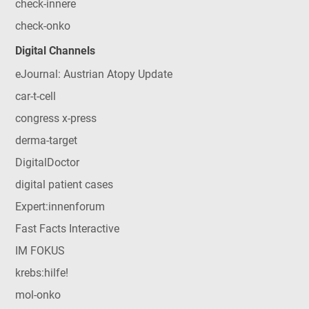
check-innere
check-onko
Digital Channels
eJournal: Austrian Atopy Update
car-t-cell
congress x-press
derma-target
DigitalDoctor
digital patient cases
Expert:innenforum
Fast Facts Interactive
IM FOKUS
krebs:hilfe!
mol-onko