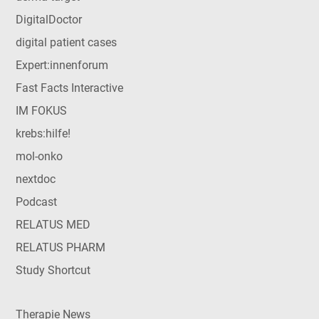
DigitalDoctor
digital patient cases
Expert:innenforum
Fast Facts Interactive
IM FOKUS
krebs:hilfe!
mol-onko
nextdoc
Podcast
RELATUS MED
RELATUS PHARM
Study Shortcut
Therapie News