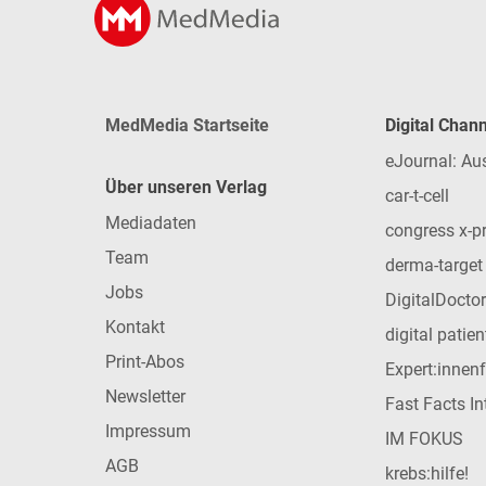
MedMedia Startseite
Digital Chan
eJournal: Au
Über unseren Verlag
car-t-cell
Mediadaten
congress x-p
Team
derma-target
Jobs
DigitalDoctor
Kontakt
digital patie
Print-Abos
Expert:innen
Newsletter
Fast Facts In
Impressum
IM FOKUS
AGB
krebs:hilfe!