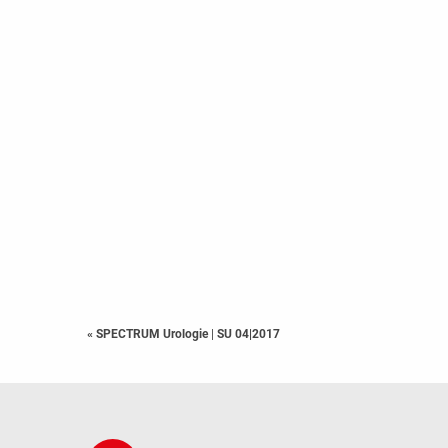
« SPECTRUM Urologie
|
SU 04|2017