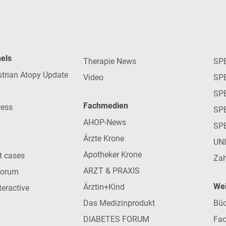
nels
Therapie News
SP
strian Atopy Update
Video
SP
SP
Fachmedien
ress
SPE
AHOP-News
SP
Ärzte Krone
UN
Apotheker Krone
nt cases
Zah
ARZT & PRAXIS
forum
Wei
Ärztin+Kind
teractive
Das Medizinprodukt
Büc
DIABETES FORUM
Fac