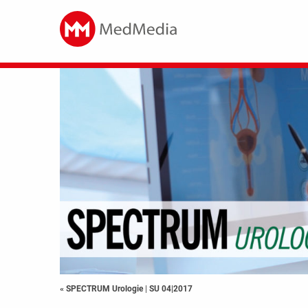
« SPECTRUM Urologie
|
SU 04|2017