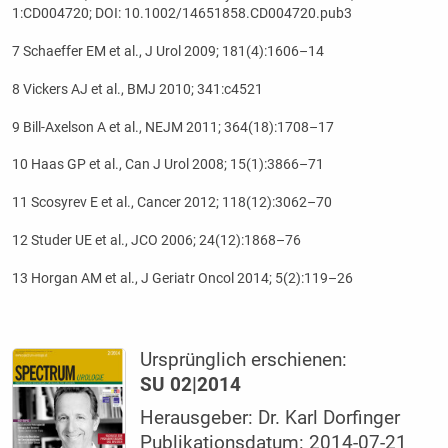
1:CD004720; DOI: 10.1002/14651858.CD004720.pub3
7 Schaeffer EM et al., J Urol 2009; 181(4):1606–14
8 Vickers AJ et al., BMJ 2010; 341:c4521
9 Bill-Axelson A et al., NEJM 2011; 364(18):1708–17
10 Haas GP et al., Can J Urol 2008; 15(1):3866–71
11 Scosyrev E et al., Cancer 2012; 118(12):3062–70
12 Studer UE et al., JCO 2006; 24(12):1868–76
13 Horgan AM et al., J Geriatr Oncol 2014; 5(2):119–26
Ursprünglich erschienen:
SU 02|2014
Herausgeber: Dr. Karl Dorfinger
Publikationsdatum: 2014-07-21