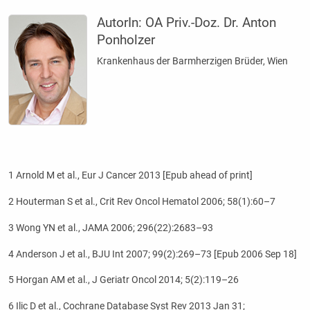
AutorIn:
OA Priv.-Doz. Dr. Anton
Ponholzer
Krankenhaus der Barmherzigen Brüder, Wien
1 Arnold M et al., Eur J Cancer 2013 [Epub ahead of print]
2 Houterman S et al., Crit Rev Oncol Hematol 2006; 58(1):60–7
3 Wong YN et al., JAMA 2006; 296(22):2683–93
4 Anderson J et al., BJU Int 2007; 99(2):269–73 [Epub 2006 Sep 18]
5 Horgan AM et al., J Geriatr Oncol 2014; 5(2):119–26
6 Ilic D et al., Cochrane Database Syst Rev 2013 Jan 31;