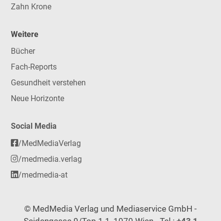
Zahn Krone
Weitere
Bücher
Fach-Reports
Gesundheit verstehen
Neue Horizonte
Social Media
/MedMediaVerlag
/medmedia.verlag
/medmedia-at
© MedMedia Verlag und Mediaservice GmbH -
Seidengasse 9/Top 1.1, 1070 Wien - Tel.:
+43 1