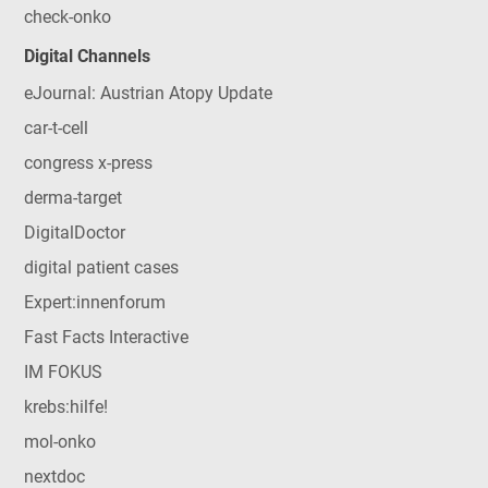
check-onko
Digital Channels
eJournal: Austrian Atopy Update
car-t-cell
congress x-press
derma-target
DigitalDoctor
digital patient cases
Expert:innenforum
Fast Facts Interactive
IM FOKUS
krebs:hilfe!
mol-onko
nextdoc