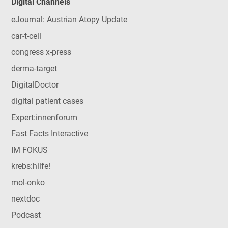
Digital Channels
eJournal: Austrian Atopy Update
car-t-cell
congress x-press
derma-target
DigitalDoctor
digital patient cases
Expert:innenforum
Fast Facts Interactive
IM FOKUS
krebs:hilfe!
mol-onko
nextdoc
Podcast