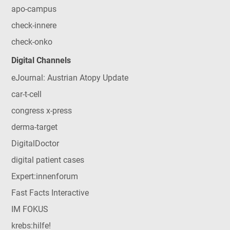
apo-campus
check-innere
check-onko
Digital Channels
eJournal: Austrian Atopy Update
car-t-cell
congress x-press
derma-target
DigitalDoctor
digital patient cases
Expert:innenforum
Fast Facts Interactive
IM FOKUS
krebs:hilfe!