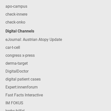
apo-campus
check-innere
check-onko
Digital Channels
eJournal: Austrian Atopy Update
car-t-cell
congress x-press
derma-target
DigitalDoctor
digital patient cases
Expert:innenforum
Fast Facts Interactive
IM FOKUS
krebs:hilfe!