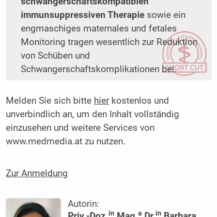
schwangerschaftskompatiblen
immunsuppressiven Therapie
sowie ein
engmaschiges maternales und fetales
Monitoring tragen wesentlich zur Reduktion
von Schüben und
Schwangerschaftskomplikationen bei.
Melden Sie sich bitte
hier
kostenlos und
unverbindlich an, um den Inhalt vollständig
einzusehen und weitere Services von
www.medmedia.at zu nutzen.
Zur Anmeldung
Autorin:
in
a
in
Priv.-Doz.
Mag.
Dr.
Barbara