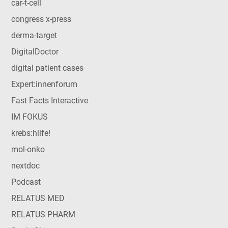
car-t-cell
congress x-press
derma-target
DigitalDoctor
digital patient cases
Expert:innenforum
Fast Facts Interactive
IM FOKUS
krebs:hilfe!
mol-onko
nextdoc
Podcast
RELATUS MED
RELATUS PHARM