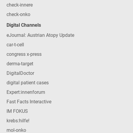
check-innere
check-onko
Digital Channels
eJournal: Austrian Atopy Update
car-t-cell
congress x-press
derma-target
DigitalDoctor
digital patient cases
Expert:innenforum
Fast Facts Interactive
IM FOKUS
krebs:hilfe!
mol-onko