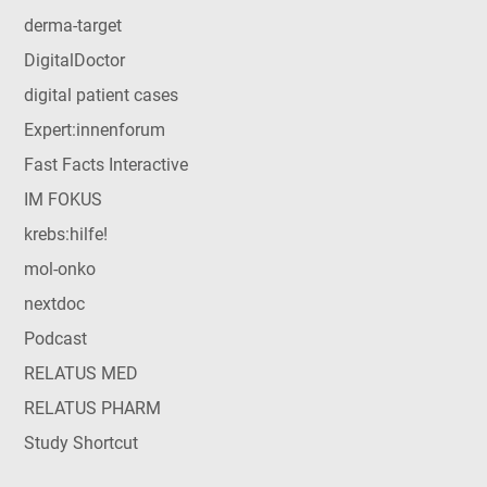
derma-target
DigitalDoctor
digital patient cases
Expert:innenforum
Fast Facts Interactive
IM FOKUS
krebs:hilfe!
mol-onko
nextdoc
Podcast
RELATUS MED
RELATUS PHARM
Study Shortcut