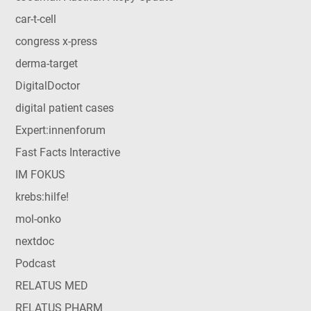
car-t-cell
congress x-press
derma-target
DigitalDoctor
digital patient cases
Expert:innenforum
Fast Facts Interactive
IM FOKUS
krebs:hilfe!
mol-onko
nextdoc
Podcast
RELATUS MED
RELATUS PHARM