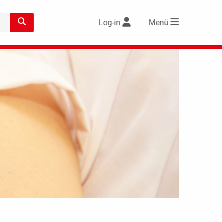
Log-in
Menü