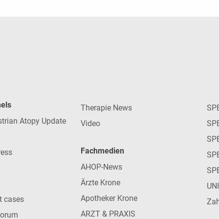
nels
Therapie News
SP
strian Atopy Update
Video
SP
SP
Fachmedien
ress
SPE
AHOP-News
SP
Ärzte Krone
UN
Apotheker Krone
nt cases
Zah
ARZT & PRAXIS
forum