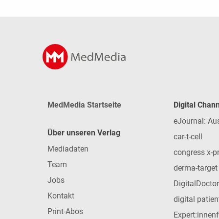
MedMedia Startseite
Digital Chan
eJournal: Au
Über unseren Verlag
car-t-cell
Mediadaten
congress x-p
Team
derma-target
Jobs
DigitalDoctor
Kontakt
digital patie
Print-Abos
Expert:innen