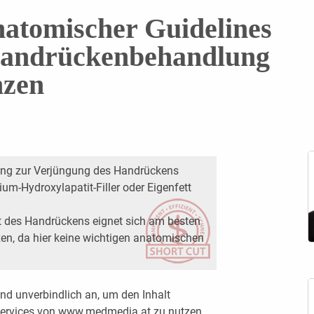
atomischer Guidelines
 Handrückenbehandlung
nzen
ung zur Verjüngung des Handrückens
m-Hydroxylapatit-Filler oder Eigenfett
t des Handrückens eignet sich am besten
nzen, da hier keine wichtigen anatomischen
nd unverbindlich an, um den Inhalt
 Services von www.medmedia.at zu nutzen.