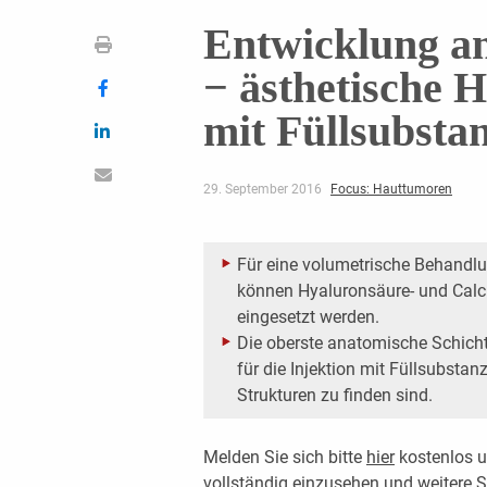
Entwicklung an
− ästhetische
mit Füllsubsta
29. September 2016
Focus: Hauttumoren
Für eine volumetrische Behandl
können Hyaluronsäure- und Calciu
eingesetzt werden.
Die oberste anatomische Schich
für die Injektion mit Füllsubsta
Strukturen zu finden sind.
Melden Sie sich bitte
hier
kostenlos u
vollständig einzusehen und weitere