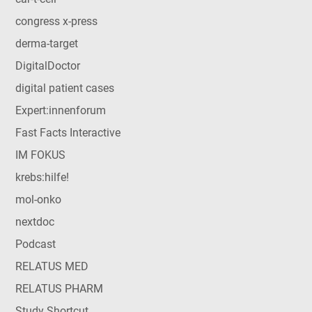
congress x-press
derma-target
DigitalDoctor
digital patient cases
Expert:innenforum
Fast Facts Interactive
IM FOKUS
krebs:hilfe!
mol-onko
nextdoc
Podcast
RELATUS MED
RELATUS PHARM
Study Shortcut