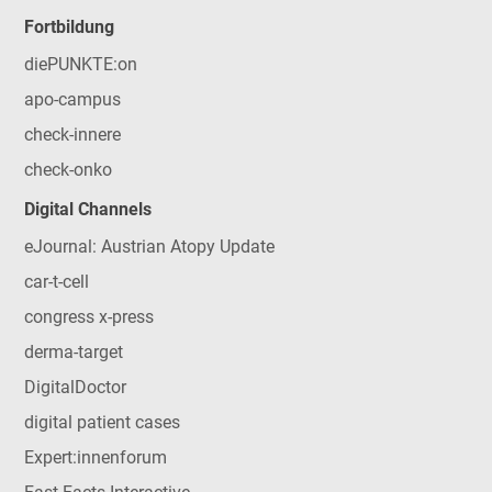
Fortbildung
diePUNKTE:on
apo-campus
check-innere
check-onko
Digital Channels
eJournal: Austrian Atopy Update
car-t-cell
congress x-press
derma-target
DigitalDoctor
digital patient cases
Expert:innenforum