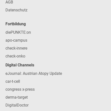
AGB
Datenschutz
Fortbildung
diePUNKTE:on
apo-campus
check-innere
check-onko
Digital Channels
eJournal: Austrian Atopy Update
car-t-cell
congress x-press
derma-target
DigitalDoctor