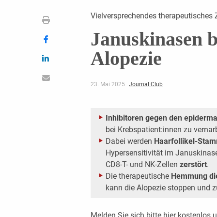
Vielversprechendes therapeutisches Z
Januskinasen b
Alopezie
23. Mai 2025
Journal Club
Inhibitoren gegen den epiderm
bei Krebspatient:innen zu verna
Dabei werden
Haarfollikel-Sta
Hypersensitivität im Januskinas
CD8-T- und NK-Zellen
zerstört
.
Die therapeutische
Hemmung die
kann die Alopezie stoppen und 
Melden Sie sich bitte
hier
kostenlos u