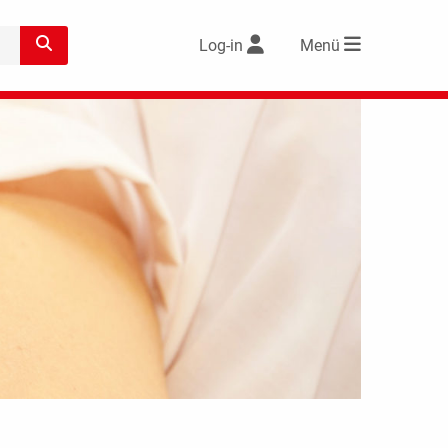
Log-in
Menü