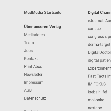
MedMedia Startseite
Digital Chan
eJournal: Au
Über unseren Verlag
car-t-cell
Mediadaten
congress x-p
Team
derma-target
Jobs
DigitalDoctor
Kontakt
digital patie
Print-Abos
Expert:innen
Newsletter
Fast Facts In
Impressum
IM FOKUS
AGB
krebs:hilfe!
Datenschutz
mol-onko
nextdoc