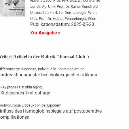
Höller, Assoc. Prof. Priv.-Doz. Dr. Constanze
Jonak, Ao. Univ.-Prof. Dr. Rainer Kunstfeld,
Universitätsklinik für Dermatologie, Wien;
Univ.-Prof. Dr. Hubert Pehamberger, Wien
Publikationsdatum: 2025-05-23
Zur Ausgabe »
eitere Artikel in der Rubrik "Journal Club":
ifferenzierte Diagnose, individuelle Therapieplanung
autreaktionsmuster bei cholinergischer Urtikaria
 key process in skin aging
IX-dependent mitophagy
ochvolumige Liposuktion bei Lipödem
influss des Hämoglobinspiegels auf postoperative
omplikationen