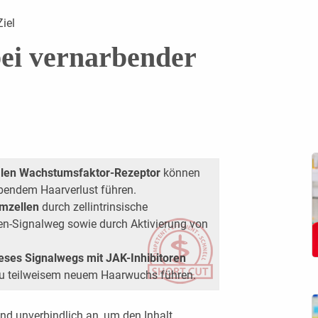
iel
ei vernarbender
alen Wachstumsfaktor-Rezeptor
können
rbendem Haarverlust führen.
mmzellen
durch zellintrinsische
en-Signalweg sowie durch Aktivierung von
ses Signalwegs mit JAK-Inhibitoren
zu teilweisem neuem Haarwuchs führen.
nd unverbindlich an, um den Inhalt