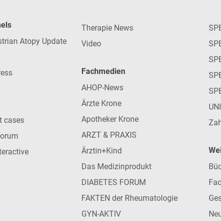
nels
Therapie News
SP
strian Atopy Update
Video
SP
SP
Fachmedien
ress
SPE
AHOP-News
SP
Ärzte Krone
UN
Apotheker Krone
nt cases
Zah
ARZT & PRAXIS
forum
Wei
Ärztin+Kind
teractive
Das Medizinprodukt
Büc
DIABETES FORUM
Fac
FAKTEN der Rheumatologie
Ges
GYN-AKTIV
Neu