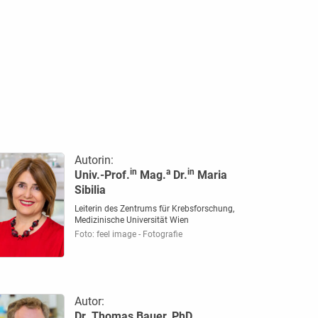
Autorin:
in
a
in
Univ.-Prof.
Mag.
Dr.
Maria
Sibilia
Leiterin des Zentrums für Krebsforschung,
Medizinische Universität Wien
Foto: feel image - Fotografie
Autor:
Dr. Thomas Bauer, PhD