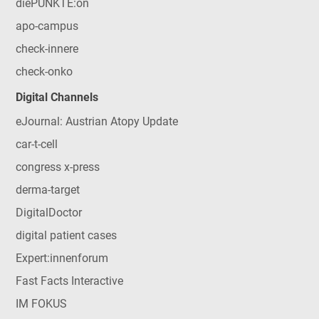
diePUNKTE:on
apo-campus
check-innere
check-onko
Digital Channels
eJournal: Austrian Atopy Update
car-t-cell
congress x-press
derma-target
DigitalDoctor
digital patient cases
Expert:innenforum
Fast Facts Interactive
IM FOKUS