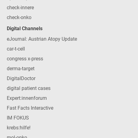
check-innere
check-onko
Digital Channels
eJournal: Austrian Atopy Update
car-t-cell
congress x-press
derma-target
DigitalDoctor
digital patient cases
Expert:innenforum
Fast Facts Interactive
IM FOKUS
krebs:hilfe!
mol-onko