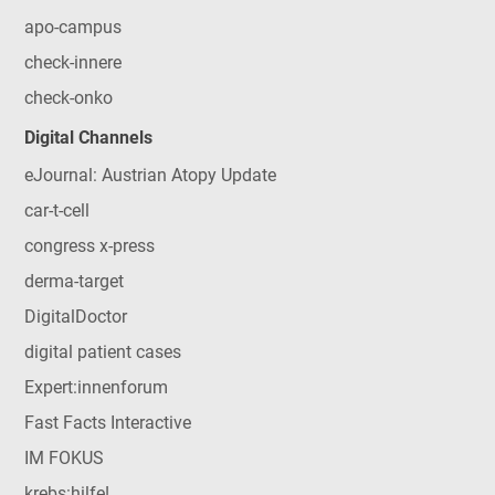
apo-campus
check-innere
check-onko
Digital Channels
eJournal: Austrian Atopy Update
car-t-cell
congress x-press
derma-target
DigitalDoctor
digital patient cases
Expert:innenforum
Fast Facts Interactive
IM FOKUS
krebs:hilfe!