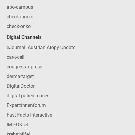
apo-campus
check-innere
check-onko
Digital Channels
eJournal: Austrian Atopy Update
car-t-cell
congress x-press
derma-target
DigitalDoctor
digital patient cases
Expert:innenforum
Fast Facts Interactive
IM FOKUS
krebs:hilfe!