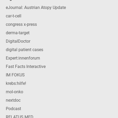
eJournal: Austrian Atopy Update
car-t-cell
congress x-press
derma-target
DigitalDoctor
digital patient cases
Expert:innenforum
Fast Facts Interactive
IM FOKUS
krebs:hilfe!
mol-onko
nextdoc
Podcast
RELATUS MED