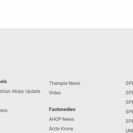
nels
Therapie News
SP
strian Atopy Update
Video
SP
SP
Fachmedien
ress
SPE
AHOP-News
SP
Ärzte Krone
UN