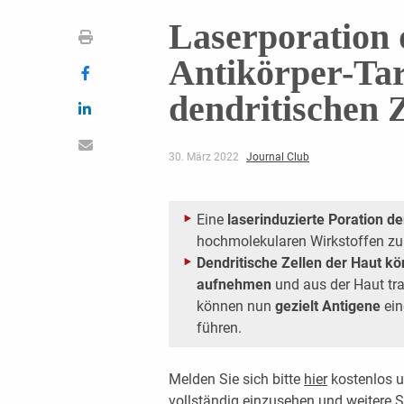
Laserporation 
Anti­körper-Ta
dendritischen 
30. März 2022
Journal Club
Eine
laserinduzierte Poration de
hochmolekularen ­Wirkstoffen z
Dendritische Zellen der Haut kö
aufnehmen
und aus der Haut tra
können nun
gezielt
Antigene
ein
führen.
Melden Sie sich bitte
hier
kostenlos u
vollständig einzusehen und weitere