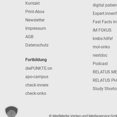
Kontakt
digital patie
Print-Abos
Expert:innen
Newsletter
Fast Facts In
Impressum
IM FOKUS
AGB
krebs:hilfe!
Datenschutz
mol-onko
nextdoc
Fortbildung
Podcast
diePUNKTE:on
RELATUS M
apo-campus
RELATUS P
check-innere
Study Shortc
check-onko
© MedMedia Verlag und Mediaservice GmbH 