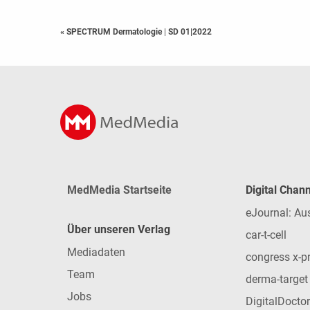
« SPECTRUM Dermatologie
|
SD 01|2022
MedMedia Startseite
Digital Chan
eJournal: Au
Über unseren Verlag
car-t-cell
Mediadaten
congress x-p
Team
derma-target
Jobs
DigitalDoctor