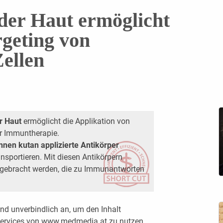
der Haut ermöglicht
rgeting von
Zellen
r Haut
ermöglicht die Applikation von
ur Immuntherapie.
nnen kutan applizierte Antikörper
nsportieren. Mit diesen Antikörpern
gebracht werden, die zu Immunantworten
nd unverbindlich an, um den Inhalt
 Services von www.medmedia.at zu nutzen.