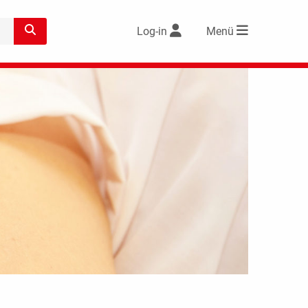
Log-in
Menü