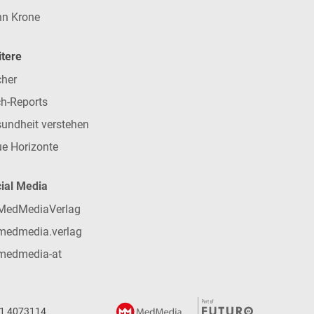
n Krone
tere
her
h-Reports
undheit verstehen
e Horizonte
ial Media
MedMediaVerlag
medmedia.verlag
medmedia-at
 1 4073114