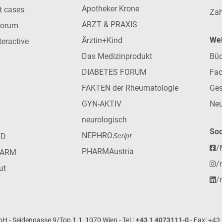
Apotheker Krone
nt cases
Zah
ARZT & PRAXIS
forum
Wei
Ärztin+Kind
teractive
Das Medizinprodukt
Büc
DIABETES FORUM
Fac
FAKTEN der Rheumatologie
Ges
GYN-AKTIV
Neu
neurologisch
Soc
NEPHRO
ED
Script
/
PHARMAustria
HARM
/
ut
/
- Seidengasse 9/Top 1.1, 1070 Wien - Tel.:
+43 1 4073111-0
- Fax: +43