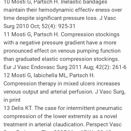
10 Mosti G, Partsch H. Inelastic bandages
maintain their hemodynamic effectiv eness over
time despite significant pressure loss. J Vasc
Surg 2010 Oct; 52(4): 925-31
11 Mosti G, Partsch H. Compression stockings
with a negative pressure gradient have a more
pronounced effect on venous pumping function
than graduated elastic compression stockings.
Eur J Vasc Endovasc Surg 2011 Aug; 42(2): 261-6
12 Mosti G, Iabichella ML, Partsch H.
Compression therapy in mixed ulcers increases
venous output and arterial perfusion. J Vasc Surg,
in print
13 Delis KT. The case for intermittent pneumatic
compression of the lower extremity as a novel
treatment in arterial claudication. Perspect Vasc