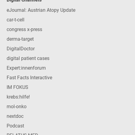
eJournal: Austrian Atopy Update
car-t-cell
congress x-press
derma-target
DigitalDoctor
digital patient cases
Expert:innenforum
Fast Facts Interactive
IM FOKUS
krebs:hilfe!
mol-onko
nextdoc
Podcast